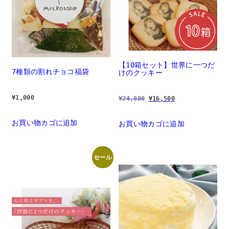
【10箱セット】世界に一つだ
7種類の割れチョコ福袋
けのクッキー
¥
1,000
元
現
¥
24,800
¥
16,500
の
在
価
の
格
価
お買い物カゴに追加
お買い物カゴに追加
は 
格
¥24,800 
は 
で
¥16,500 
し
で
た。
す。
セール