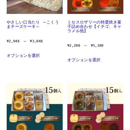
ン
り
が
ま
あ
す。 
り
オ
ま
プ
す。 
やさしい口当たり ～こくう
ミセスロザリーの特選焼き菓
シ
オ
まチーズケーキ～
子詰め合わせ【イチゴ、キャ
ョ
プ
ラメル他】
ン
シ
は
ョ
商
価
¥
2,948
 – 
¥
3,048
ン
品
格
価
¥
2,200
 – 
¥
5,100
は
帯:  
ペ
格
商
¥2,948 
帯:  
ー
オプションを選択
		こ
– 
品
¥2,200 
ジ
の
オプションを選択
		
¥3,048
– 
ペ
か
商
の
¥5,100
ー
ら
品
商
ジ
選
に
品
か
択
は
に
ら
で
複
は
選
き
数
複
択
ま
の
数
で
す	
バ
の
き
リ
バ
ま
エ
リ
す	
ー
エ
シ
ー
ョ
シ
ン
ョ
が
ン
あ
が