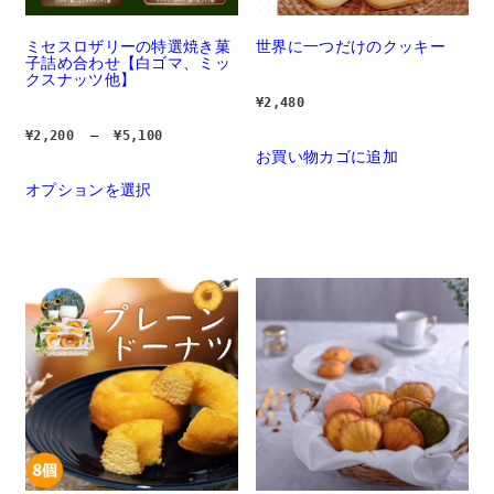
ま
り
す。 
ま
オ
す。 
ミセスロザリーの特選焼き菓
世界に一つだけのクッキー
プ
オ
子詰め合わせ【白ゴマ、ミッ
シ
プ
クスナッツ他】
ョ
シ
¥
2,480
ン
ョ
は
ン
価
¥
2,200
 – 
¥
5,100
商
は
格
お買い物カゴに追加
品
商
帯:  
ペ
品
¥2,200 
オプションを選択
		こ
– 
ー
ペ
の
¥5,100
ジ
ー
商
か
ジ
品
ら
か
に
選
ら
は
択
選
複
で
択
数
き
で
の
ま
き
バ
す	
ま
リ
す	
エ
ー
シ
ョ
ン
が
あ
り