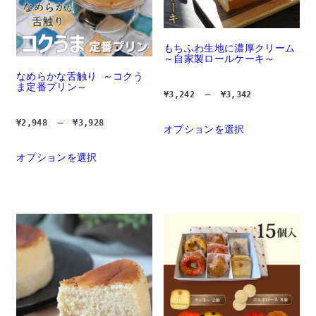
が
あ
り
ま
す。 
もちふわ生地に濃厚クリーム 
オ
～自家製ロールケーキ～
プ
シ
なめらかな舌触り ～コクう
ョ
ま定番プリン～
価
¥
3,242
 – 
¥
3,342
ン
格
は
帯:  
商
¥3,242 
価
¥
2,948
 – 
¥
3,928
品
オプションを選択
		
– 
格
ペ
の
¥3,342
帯:  
ー
商
¥2,948 
オプションを選択
		こ
– 
ジ
品
の
¥3,928
か
に
商
ら
は
品
選
複
に
択
数
は
で
の
複
き
バ
数
ま
リ
の
す	
エ
バ
ー
リ
シ
エ
ョ
ー
ン
シ
が
ョ
あ