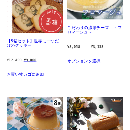
こだわりの濃厚チーズ  ～フ
ロマージュ～
【5箱セット】世界に一つだ
けのクッキー
価
¥
3,058
 – 
¥
3,158
格
帯:  
¥3,058 
元
現
¥
12,400
¥
9,000
オプションを選択
		
– 
の
在
の
¥3,158
価
の
商
格
価
品
お買い物カゴに追加
は 
格
に
¥12,400 
は 
で
¥9,000 
は
し
で
複
た。
す。
数
の
バ
リ
エ
ー
シ
ョ
ン