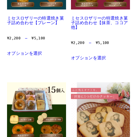
り
あ
ま
り
す。 
ま
オ
す。 
ミセスロザリーの特選焼き菓
ミセスロザリーの特選焼き菓
プ
オ
子詰め合わせ【プレーン】
子詰め合わせ【抹茶、ココア
シ
プ
他】
ョ
シ
ン
ョ
価
¥
2,200
 – 
¥
5,100
は
ン
格
価
¥
2,200
 – 
¥
5,100
商
は
帯:  
格
品
商
¥2,200 
帯:  
オプションを選択
		こ
– 
ペ
品
¥2,200 
の
オプションを選択
		
¥5,100
– 
ー
ペ
商
の
¥5,100
ジ
ー
品
商
か
ジ
に
品
ら
か
は
に
選
ら
複
は
択
選
数
複
で
択
の
数
き
で
バ
の
ま
き
リ
バ
す	
ま
エ
リ
す	
ー
エ
シ
ー
ョ
シ
ン
ョ
が
ン
あ
が
り
あ