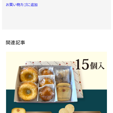
品
¥5,100
商
品
お買い物カゴに追加
に
品
ペ
は
ペ
ー
複
ー
ジ
数
ジ
か
の
か
ら
バ
ら
選
リ
選
択
エ
択
で
ー
で
き
シ
き
ま
関連記事
ョ
ま
す
ン
す
が
あ
り
ま
す。
オ
プ
シ
ョ
ン
は
商
品
ペ
ー
ジ
か