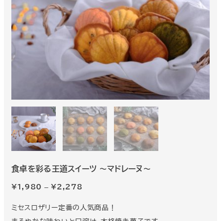
食卓を彩る王道スイーツ ～マドレーヌ～
価
¥
1,980
–
¥
2,278
格
ミセスロザリー定番の人気商品！
帯: