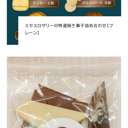
ら
選
択
で
き
ま
ミセスロザリーの特選焼き菓子詰め合わせ【プ
す
レーン】