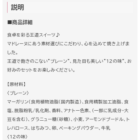
ツ
～
説明
マ
ド
レ
■商品詳細
ー
ヌ
～
食卓を彩る王道スイーツ♪
個
マドレーヌにあう素材選びにこだわり、心を込めて焼き上げま
した。
王道で飽きのこない”プレーン”、見た目も美しい”12の味”、お
好みのセットをお楽しみください。
【原材料】
〈プレーン〉
マーガリン(食用植物油脂(国内製造)、食用精製加工油脂、食
塩、脱脂粉乳/乳化剤、香料、アナトー色素、(一部に乳成分・大
豆を含む)、グラニュー糖(砂糖)、小麦、アーモンドプードル、ト
レハロース、はちみつ、卵、ベーキングパウダー、牛乳
〈12の味〉