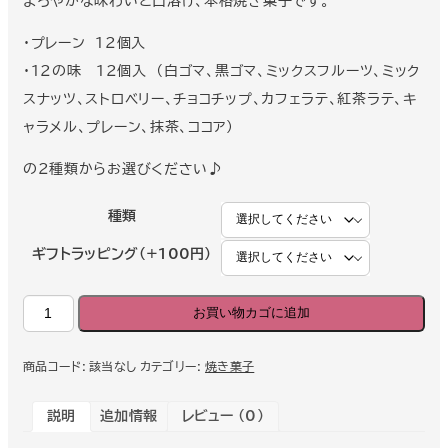
まろやかな味わいと口溶け、本格焼き菓子です。
¥1,980
–
・プレーン 12個入
¥2,278
・12の味 12個入 （白ゴマ、黒ゴマ、ミックスフルーツ、ミック
スナッツ、ストロベリー、チョコチップ、カフェラテ、紅茶ラテ、キ
ャラメル、プレーン、抹茶、ココア）
の2種類からお選びください♪
種類
ギフトラッピング（+100円）
食
お買い物カゴに追加
卓
を
彩
る
商品コード:
該当なし
カテゴリー:
焼き菓子
王
道
ス
説明
追加情報
レビュー (0)
イ
ー