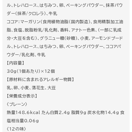
ル、トレハロース、はちみつ、卵、ベーキングパウダー、抹茶パウ
ダー（抹茶/クロレラ）、牛乳
ココア：マーガリン(食用植物油脂(国内製造)、食用精製加工油
脂、食塩、脱脂粉乳/乳化剤、香料、アナトー色素、(一部に乳成
分・大豆を含む)、グラニュー糖(砂糖)、小麦、アーモンドプード
ル、トレハロース、はちみつ、卵、ベーキングパウダー、ココアパ
ウダー/乳化剤、牛乳
【内容量】
30g（1個あたり）×12個
【原材料に含まれるアレルギー物質】
乳、卵、小麦、落花生、大豆
【栄養成分表示】
〈プレーン〉
熱量148.6kcal たん白質2.4g 脂質9g 炭水化物14.4g 食
塩相当量0.06g
〈12の味〉