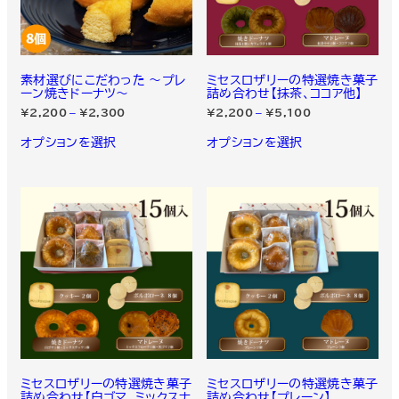
素材選びにこだわった ～プレ
ミセスロザリーの特選焼き菓子
ーン焼きドーナツ～
詰め合わせ【抹茶、ココア他】
価
価
¥
2,200
–
¥
2,300
¥
2,200
–
¥
5,100
格
格
こ
こ
帯:
帯:
オプションを選択
の
オプションを選択
の
¥2,200
¥2,200
商
商
–
–
品
品
¥2,300
¥5,100
に
に
は
は
複
複
数
数
の
の
バ
バ
リ
リ
エ
エ
ー
ー
シ
シ
ョ
ョ
ン
ン
が
が
あ
あ
り
り
ま
ま
ミセスロザリーの特選焼き菓子
ミセスロザリーの特選焼き菓子
す。
す。
詰め合わせ【白ゴマ、ミックスナ
詰め合わせ【プレーン】