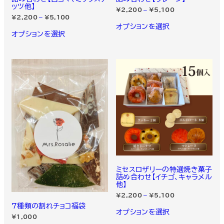
オ
オ
ッツ他】
価
¥
2,200
–
¥
5,100
プ
プ
格
価
¥
2,200
–
¥
5,100
こ
シ
シ
帯:
格
こ
オプションを選択
の
ョ
ョ
¥2,200
帯:
オプションを選択
の
商
–
ン
ン
¥2,200
商
品
¥5,100
–
は
は
品
に
¥5,100
商
商
に
は
品
品
は
複
ペ
ペ
複
数
ー
ー
数
の
ジ
ジ
の
バ
か
か
バ
リ
ら
ら
リ
エ
選
選
エ
ー
択
択
ー
シ
で
で
シ
ョ
き
き
ョ
ン
ま
ま
ン
が
す
す
が
あ
あ
り
り
ま
ま
す。
ミセスロザリーの特選焼き菓子
す。
オ
詰め合わせ【イチゴ、キャラメル
オ
プ
他】
プ
シ
価
¥
2,200
–
¥
5,100
シ
ョ
格
こ
7種類の割れチョコ福袋
ョ
ン
帯:
オプションを選択
の
ン
は
¥2,200
¥
1,000
商
–
は
商